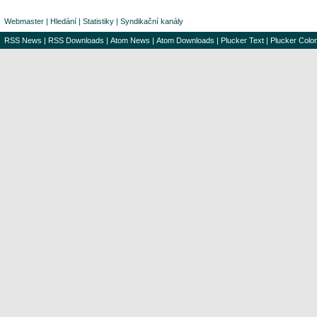
Webmaster
|
Hledání
|
Statistiky
|
Syndikační kanály
RSS News
|
RSS Downloads
|
Atom News
|
Atom Downloads
|
Plucker Text
|
Plucker Color