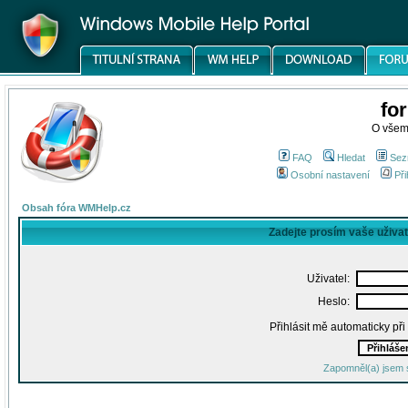
fo
O všem
FAQ
Hledat
Sez
Osobní nastavení
Při
Obsah fóra WMHelp.cz
Zadejte prosím vaše uživa
Uživatel:
Heslo:
Přihlásit mě automaticky př
Zapomněl(a) jsem 