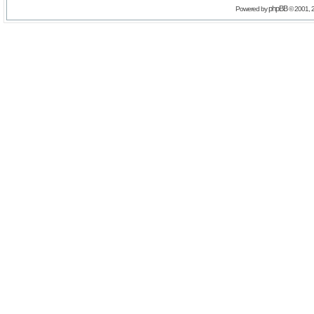
phpBB
Powered by
© 2001, 