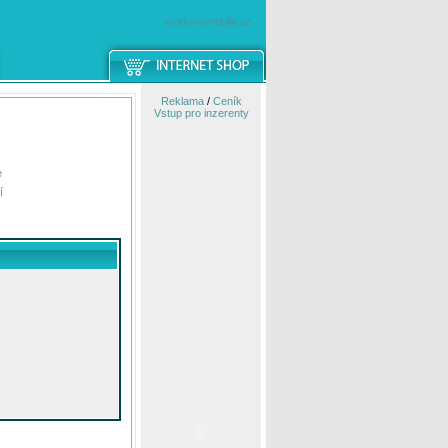
windowsmobile.cz
Reklama
/
Ceník
Vstup pro inzerenty
e
í