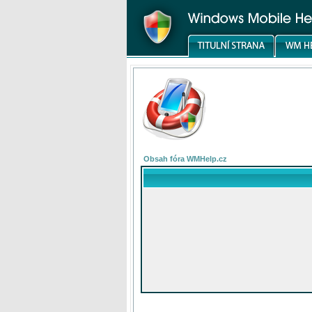
Obsah fóra WMHelp.cz