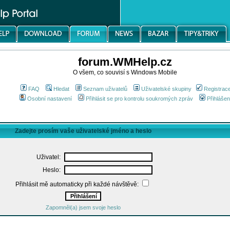
forum.WMHelp.cz
O všem, co souvisí s Windows Mobile
FAQ
Hledat
Seznam uživatelů
Uživatelské skupiny
Registrac
Osobní nastavení
Přihlásit se pro kontrolu soukromých zpráv
Přihlášen
Zadejte prosím vaše uživatelské jméno a heslo
Uživatel:
Heslo:
Přihlásit mě automaticky při každé návštěvě:
Zapomněl(a) jsem svoje heslo