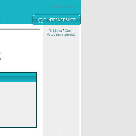
windowsmobile.cz
Reklama
/
Ceník
Vstup pro inzerenty
e
í