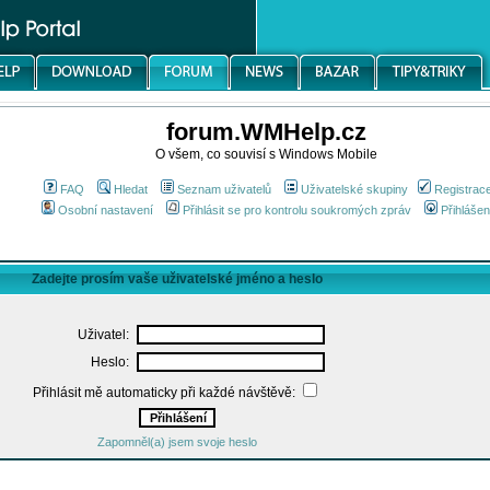
forum.WMHelp.cz
O všem, co souvisí s Windows Mobile
FAQ
Hledat
Seznam uživatelů
Uživatelské skupiny
Registrac
Osobní nastavení
Přihlásit se pro kontrolu soukromých zpráv
Přihlášen
Zadejte prosím vaše uživatelské jméno a heslo
Uživatel:
Heslo:
Přihlásit mě automaticky při každé návštěvě:
Zapomněl(a) jsem svoje heslo