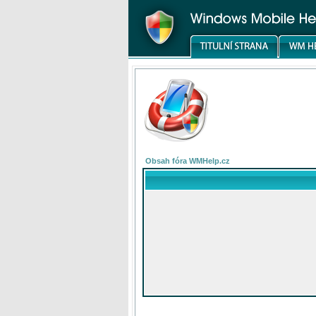
Obsah fóra WMHelp.cz