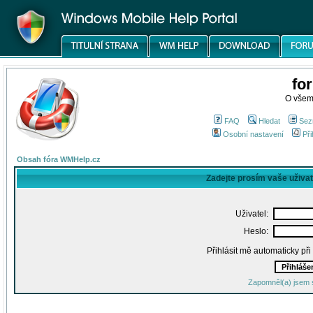
fo
O všem
FAQ
Hledat
Sez
Osobní nastavení
Při
Obsah fóra WMHelp.cz
Zadejte prosím vaše uživa
Uživatel:
Heslo:
Přihlásit mě automaticky př
Zapomněl(a) jsem 