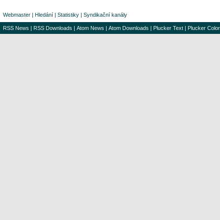
Webmaster
|
Hledání
|
Statistiky
|
Syndikační kanály
RSS News
|
RSS Downloads
|
Atom News
|
Atom Downloads
|
Plucker Text
|
Plucker Color