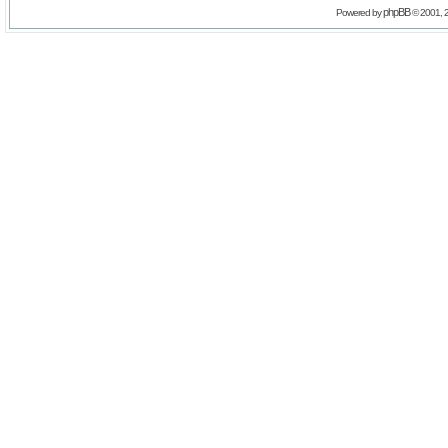
phpBB
Powered by
© 2001, 