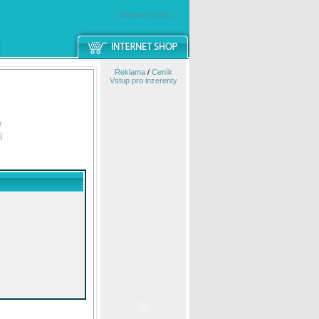
windowsmobile.cz
Reklama
/
Ceník
Vstup pro inzerenty
e
í