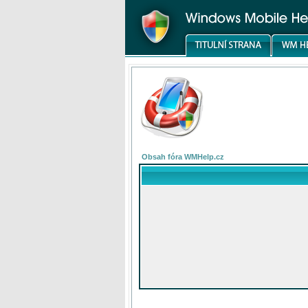
Obsah fóra WMHelp.cz