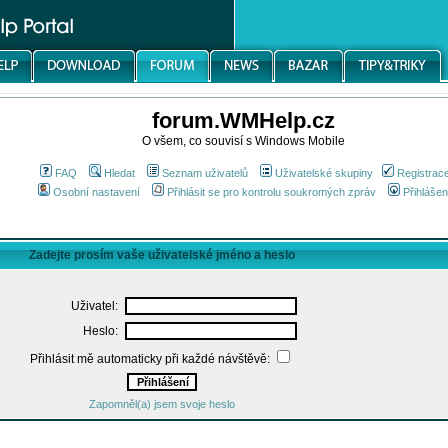
forum.WMHelp.cz
O všem, co souvisí s Windows Mobile
FAQ
Hledat
Seznam uživatelů
Uživatelské skupiny
Registrac
Osobní nastavení
Přihlásit se pro kontrolu soukromých zpráv
Přihlášen
Zadejte prosím vaše uživatelské jméno a heslo
Uživatel:
Heslo:
Přihlásit mě automaticky při každé návštěvě:
Zapomněl(a) jsem svoje heslo