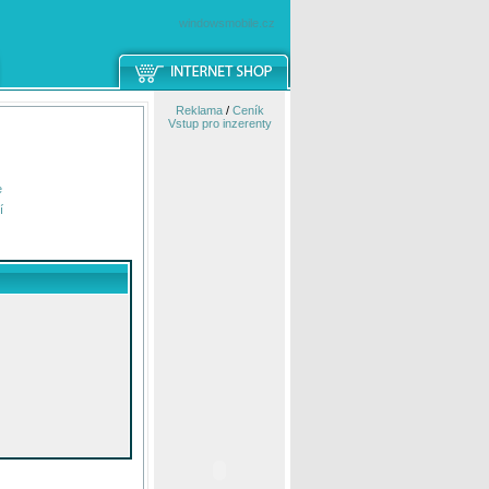
windowsmobile.cz
Reklama
/
Ceník
Vstup pro inzerenty
e
í