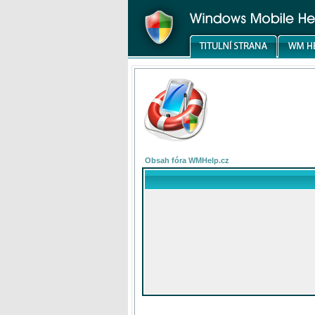
Obsah fóra WMHelp.cz