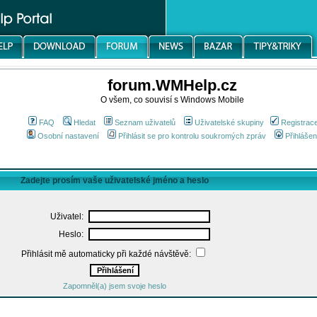
forum.WMHelp.cz
O všem, co souvisí s Windows Mobile
FAQ
Hledat
Seznam uživatelů
Uživatelské skupiny
Registrac
Osobní nastavení
Přihlásit se pro kontrolu soukromých zpráv
Přihlášen
Zadejte prosím vaše uživatelské jméno a heslo
Uživatel:
Heslo:
Přihlásit mě automaticky při každé návštěvě:
Zapomněl(a) jsem svoje heslo