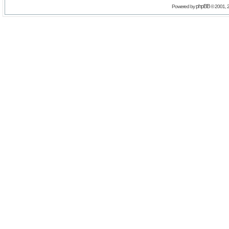
phpBB
Powered by
© 2001, 