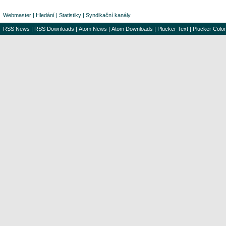
Webmaster
|
Hledání
|
Statistiky
|
Syndikační kanály
RSS News
|
RSS Downloads
|
Atom News
|
Atom Downloads
|
Plucker Text
|
Plucker Color