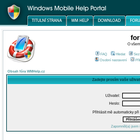
fo
O všem
FAQ
Hledat
Sez
Osobní nastavení
Při
Obsah fóra WMHelp.cz
Zadejte prosím vaše uživa
Uživatel:
Heslo:
Přihlásit mě automaticky př
Zapomněl(a) jsem 