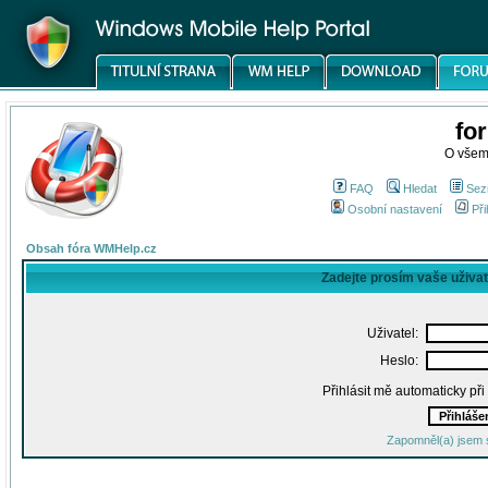
fo
O všem
FAQ
Hledat
Sez
Osobní nastavení
Při
Obsah fóra WMHelp.cz
Zadejte prosím vaše uživa
Uživatel:
Heslo:
Přihlásit mě automaticky př
Zapomněl(a) jsem 