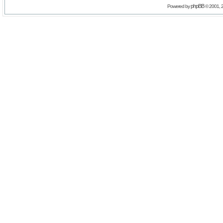
phpBB
Powered by
© 2001, 