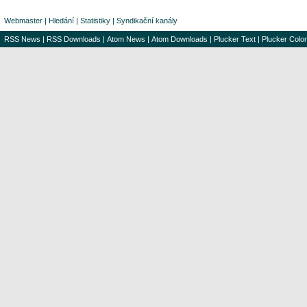
Webmaster
|
Hledání
|
Statistiky
|
Syndikační kanály
RSS News
|
RSS Downloads
|
Atom News
|
Atom Downloads
|
Plucker Text
|
Plucker Color