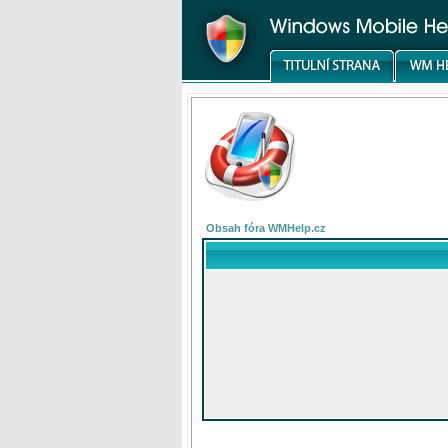
Obsah fóra WMHelp.cz