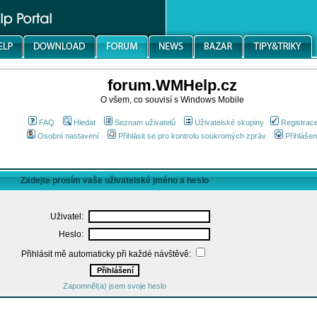
forum.WMHelp.cz
O všem, co souvisí s Windows Mobile
FAQ
Hledat
Seznam uživatelů
Uživatelské skupiny
Registrac
Osobní nastavení
Přihlásit se pro kontrolu soukromých zpráv
Přihlášen
Zadejte prosím vaše uživatelské jméno a heslo
Uživatel:
Heslo:
Přihlásit mě automaticky při každé návštěvě:
Zapomněl(a) jsem svoje heslo