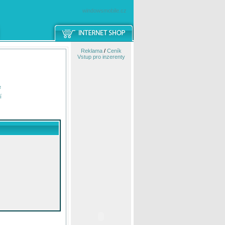
windowsmobile.cz
Reklama
/
Ceník
Vstup pro inzerenty
e
í