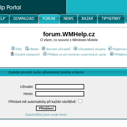
forum.WMHelp.cz
O všem, co souvisí s Windows Mobile
FAQ
Hledat
Seznam uživatelů
Uživatelské skupiny
Registrac
Osobní nastavení
Přihlásit se pro kontrolu soukromých zpráv
Přihlášen
Zadejte prosím vaše uživatelské jméno a heslo
Uživatel:
Heslo:
Přihlásit mě automaticky při každé návštěvě:
Zapomněl(a) jsem svoje heslo