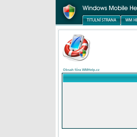
Obsah fóra WMHelp.cz