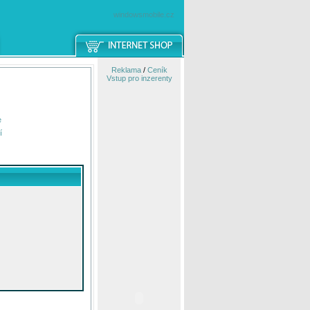
windowsmobile.cz
Reklama
/
Ceník
Vstup pro inzerenty
e
í