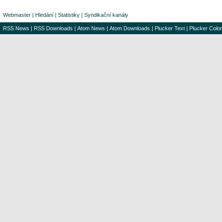
Webmaster
|
Hledání
|
Statistiky
|
Syndikační kanály
RSS News
|
RSS Downloads
|
Atom News
|
Atom Downloads
|
Plucker Text
|
Plucker Color