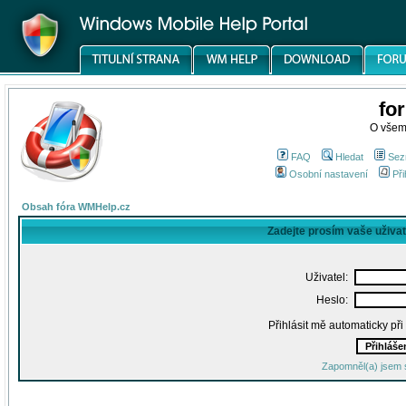
fo
O všem
FAQ
Hledat
Sez
Osobní nastavení
Při
Obsah fóra WMHelp.cz
Zadejte prosím vaše uživa
Uživatel:
Heslo:
Přihlásit mě automaticky př
Zapomněl(a) jsem 