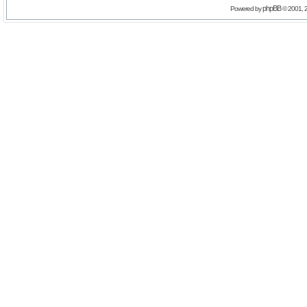
phpBB
Powered by
© 2001, 