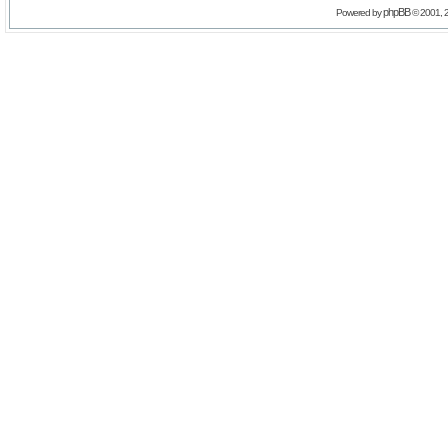
phpBB
Powered by
© 2001, 