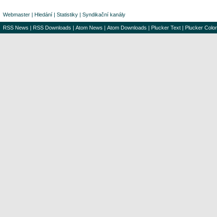
Webmaster
|
Hledání
|
Statistiky
|
Syndikační kanály
RSS News
|
RSS Downloads
|
Atom News
|
Atom Downloads
|
Plucker Text
|
Plucker Color