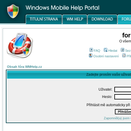
fo
O všem
FAQ
Hledat
Sez
Osobní nastavení
Při
Obsah fóra WMHelp.cz
Zadejte prosím vaše uživa
Uživatel:
Heslo:
Přihlásit mě automaticky př
Zapomněl(a) jsem 