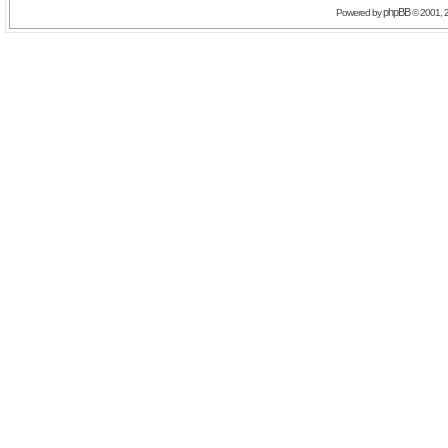
phpBB
Powered by
© 2001, 