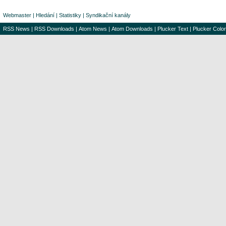
Webmaster
|
Hledání
|
Statistiky
|
Syndikační kanály
RSS News
|
RSS Downloads
|
Atom News
|
Atom Downloads
|
Plucker Text
|
Plucker Color