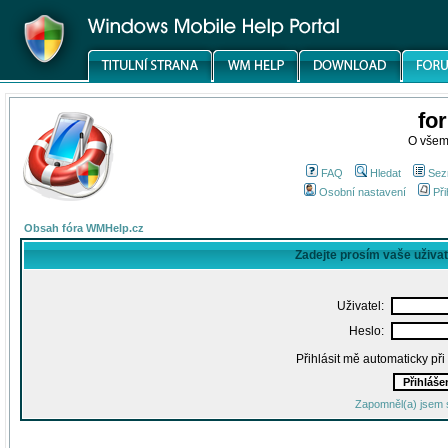
fo
O všem
FAQ
Hledat
Sez
Osobní nastavení
Při
Obsah fóra WMHelp.cz
Zadejte prosím vaše uživa
Uživatel:
Heslo:
Přihlásit mě automaticky př
Zapomněl(a) jsem 