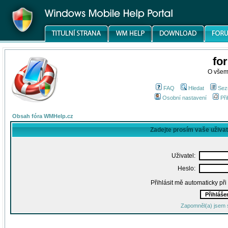
fo
O všem
FAQ
Hledat
Sez
Osobní nastavení
Při
Obsah fóra WMHelp.cz
Zadejte prosím vaše uživa
Uživatel:
Heslo:
Přihlásit mě automaticky př
Zapomněl(a) jsem 