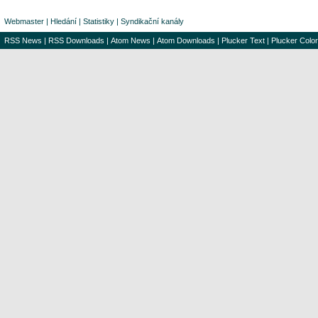
Webmaster
|
Hledání
|
Statistiky
|
Syndikační kanály
RSS News
|
RSS Downloads
|
Atom News
|
Atom Downloads
|
Plucker Text
|
Plucker Color