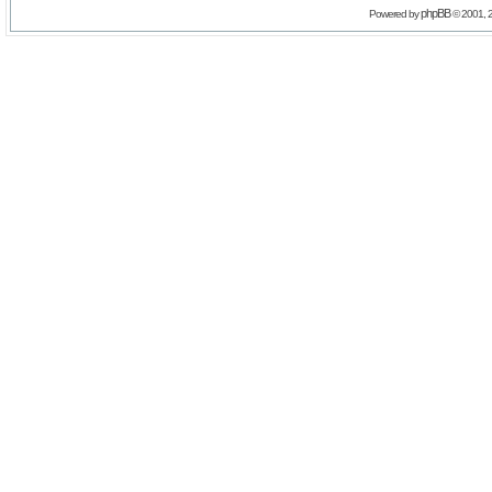
phpBB
Powered by
© 2001, 