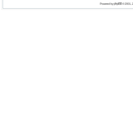
phpBB
Powered by
© 2001, 