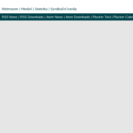
Webmaster
|
Hledání
|
Statistiky
|
Syndikační kanály
RSS News
|
RSS Downloads
|
Atom News
|
Atom Downloads
|
Plucker Text
|
Plucker Color