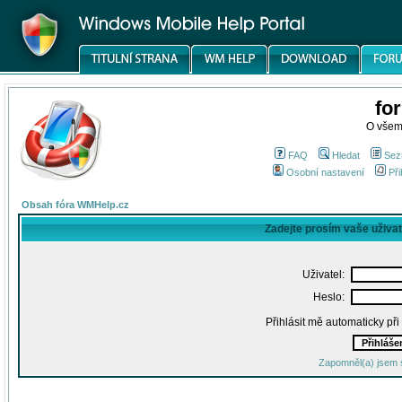
fo
O všem
FAQ
Hledat
Sez
Osobní nastavení
Při
Obsah fóra WMHelp.cz
Zadejte prosím vaše uživa
Uživatel:
Heslo:
Přihlásit mě automaticky př
Zapomněl(a) jsem 