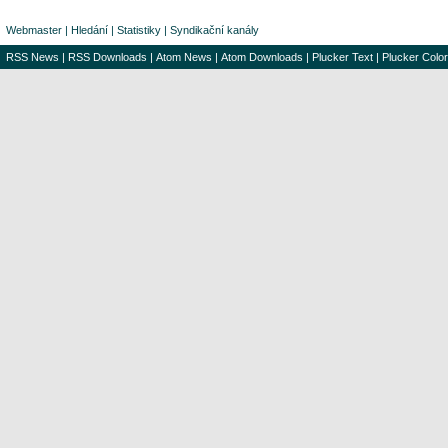
Webmaster
|
Hledání
|
Statistiky
|
Syndikační kanály
RSS News
|
RSS Downloads
|
Atom News
|
Atom Downloads
|
Plucker Text
|
Plucker Color