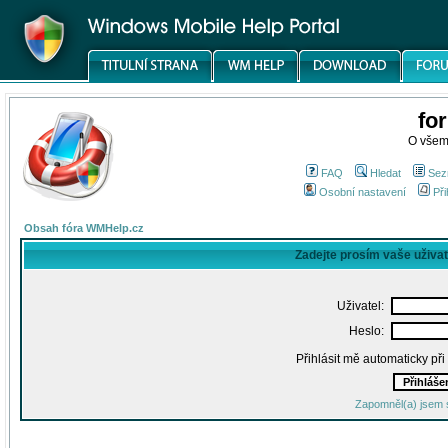
fo
O všem
FAQ
Hledat
Sez
Osobní nastavení
Při
Obsah fóra WMHelp.cz
Zadejte prosím vaše uživa
Uživatel:
Heslo:
Přihlásit mě automaticky př
Zapomněl(a) jsem 