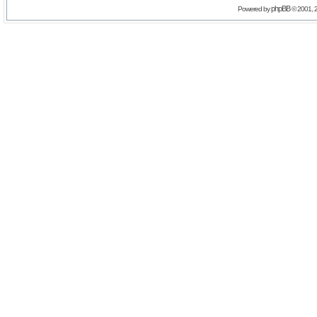
phpBB
Powered by
© 2001, 