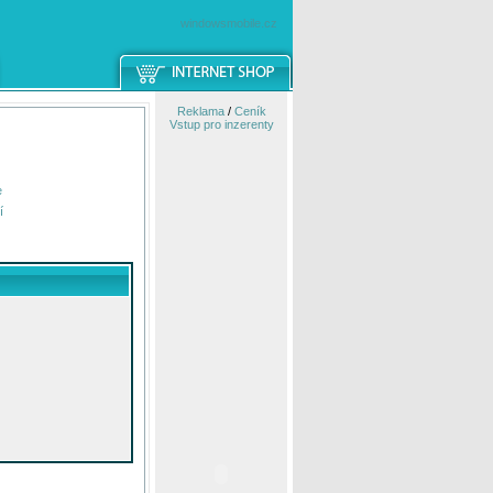
windowsmobile.cz
Reklama
/
Ceník
Vstup pro inzerenty
e
í