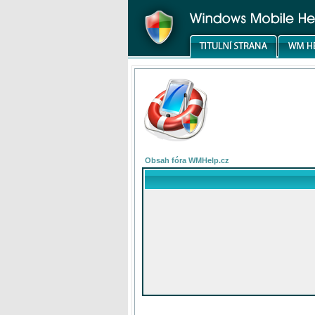
Obsah fóra WMHelp.cz