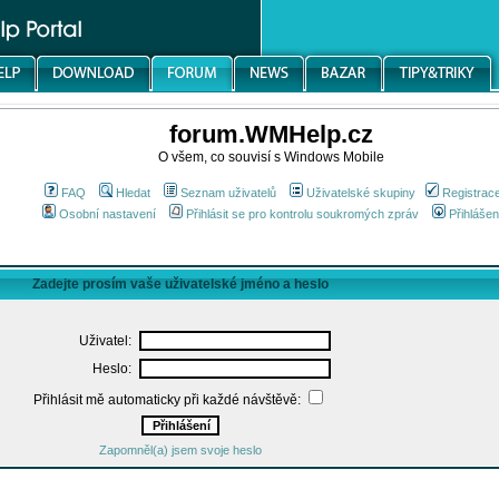
forum.WMHelp.cz
O všem, co souvisí s Windows Mobile
FAQ
Hledat
Seznam uživatelů
Uživatelské skupiny
Registrac
Osobní nastavení
Přihlásit se pro kontrolu soukromých zpráv
Přihlášen
Zadejte prosím vaše uživatelské jméno a heslo
Uživatel:
Heslo:
Přihlásit mě automaticky při každé návštěvě:
Zapomněl(a) jsem svoje heslo