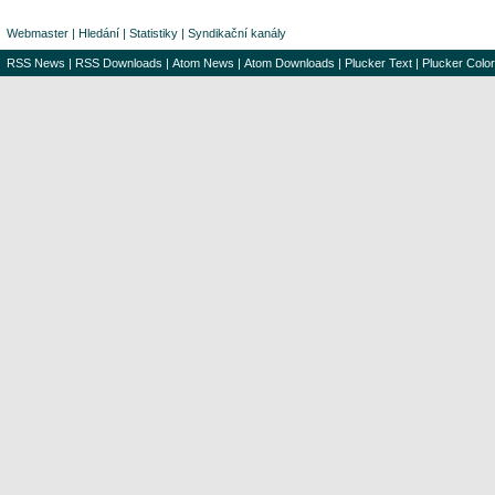
Webmaster
|
Hledání
|
Statistiky
|
Syndikační kanály
RSS News
|
RSS Downloads
|
Atom News
|
Atom Downloads
|
Plucker Text
|
Plucker Color