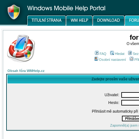
fo
O všem
FAQ
Hledat
Sez
Osobní nastavení
Při
Obsah fóra WMHelp.cz
Zadejte prosím vaše uživa
Uživatel:
Heslo:
Přihlásit mě automaticky př
Zapomněl(a) jsem 