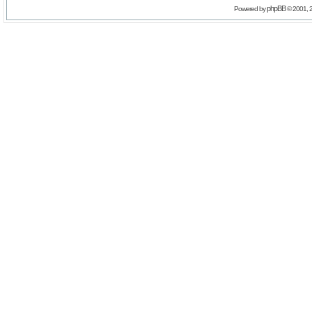
phpBB
Powered by
© 2001, 