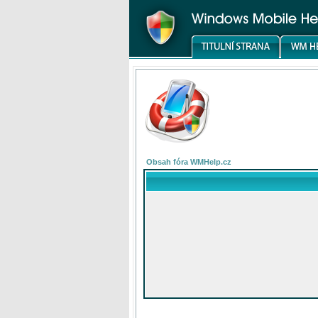
Obsah fóra WMHelp.cz