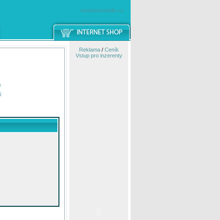
windowsmobile.cz
Reklama
/
Ceník
Vstup pro inzerenty
e
í