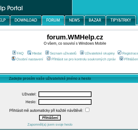
forum.WMHelp.cz
O všem, co souvisí s Windows Mobile
FAQ
Hledat
Seznam uživatelů
Uživatelské skupiny
Registrac
Osobní nastavení
Přihlásit se pro kontrolu soukromých zpráv
Přihlášen
Zadejte prosím vaše uživatelské jméno a heslo
Uživatel:
Heslo:
Přihlásit mě automaticky při každé návštěvě:
Zapomněl(a) jsem svoje heslo