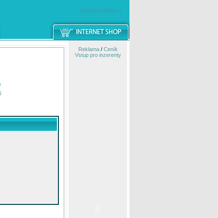
windowsmobile.cz
Reklama
/
Ceník
Vstup pro inzerenty
e
í