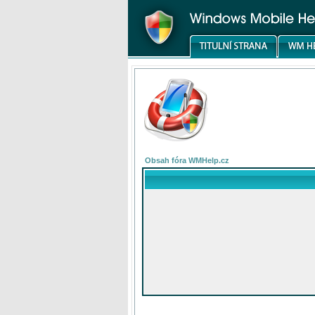
Obsah fóra WMHelp.cz