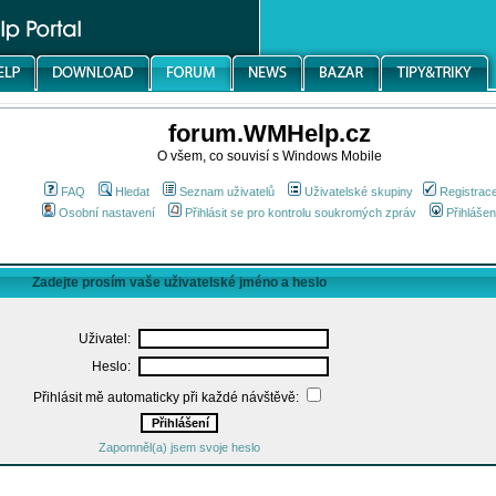
forum.WMHelp.cz
O všem, co souvisí s Windows Mobile
FAQ
Hledat
Seznam uživatelů
Uživatelské skupiny
Registrac
Osobní nastavení
Přihlásit se pro kontrolu soukromých zpráv
Přihlášen
Zadejte prosím vaše uživatelské jméno a heslo
Uživatel:
Heslo:
Přihlásit mě automaticky při každé návštěvě:
Zapomněl(a) jsem svoje heslo