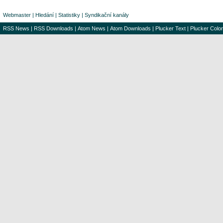
Webmaster
|
Hledání
|
Statistiky
|
Syndikační kanály
RSS News
|
RSS Downloads
|
Atom News
|
Atom Downloads
|
Plucker Text
|
Plucker Color