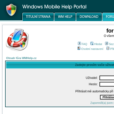
fo
O všem
FAQ
Hledat
Sez
Osobní nastavení
Při
Obsah fóra WMHelp.cz
Zadejte prosím vaše uživa
Uživatel:
Heslo:
Přihlásit mě automaticky př
Zapomněl(a) jsem 