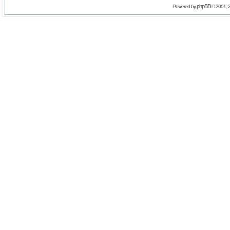
phpBB
Powered by
© 2001, 