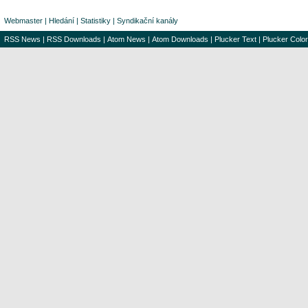
Webmaster
|
Hledání
|
Statistiky
|
Syndikační kanály
RSS News
|
RSS Downloads
|
Atom News
|
Atom Downloads
|
Plucker Text
|
Plucker Color