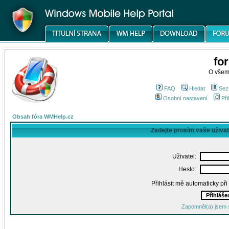
fo
O všem
FAQ
Hledat
Sez
Osobní nastavení
Při
Obsah fóra WMHelp.cz
Zadejte prosím vaše uživa
Uživatel:
Heslo:
Přihlásit mě automaticky př
Zapomněl(a) jsem 