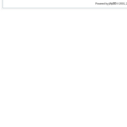
phpBB
Powered by
© 2001, 