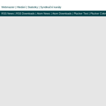
Webmaster
|
Hledání
|
Statistiky
|
Syndikační kanály
RSS News
|
RSS Downloads
|
Atom News
|
Atom Downloads
|
Plucker Text
|
Plucker Color