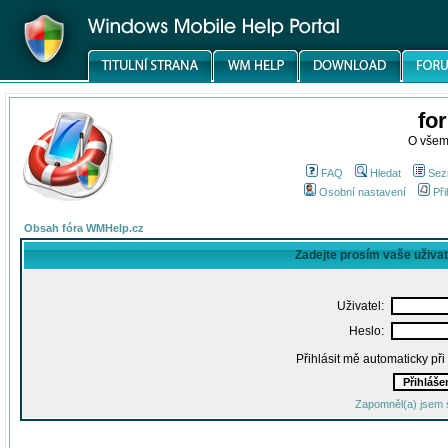
fo
O všem
FAQ
Hledat
Sez
Osobní nastavení
Při
Obsah fóra WMHelp.cz
Zadejte prosím vaše uživa
Uživatel:
Heslo:
Přihlásit mě automaticky př
Zapomněl(a) jsem 