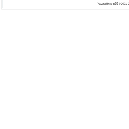
phpBB
Powered by
© 2001, 