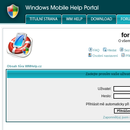
fo
O všem
FAQ
Hledat
Sez
Osobní nastavení
Při
Obsah fóra WMHelp.cz
Zadejte prosím vaše uživa
Uživatel:
Heslo:
Přihlásit mě automaticky př
Zapomněl(a) jsem 