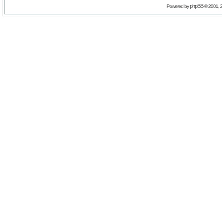
phpBB
Powered by
© 2001, 