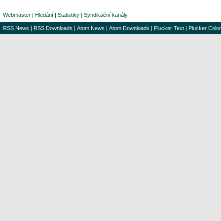
Webmaster
|
Hledání
|
Statistiky
|
Syndikační kanály
RSS News
|
RSS Downloads
|
Atom News
|
Atom Downloads
|
Plucker Text
|
Plucker Color