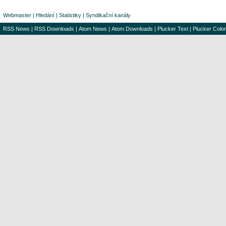
Webmaster
|
Hledání
|
Statistiky
|
Syndikační kanály
RSS News
|
RSS Downloads
|
Atom News
|
Atom Downloads
|
Plucker Text
|
Plucker Color