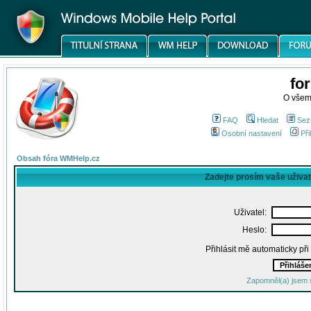
fo
O všem
FAQ
Hledat
Sez
Osobní nastavení
Při
Obsah fóra WMHelp.cz
Zadejte prosím vaše uživa
Uživatel:
Heslo:
Přihlásit mě automaticky př
Zapomněl(a) jsem 