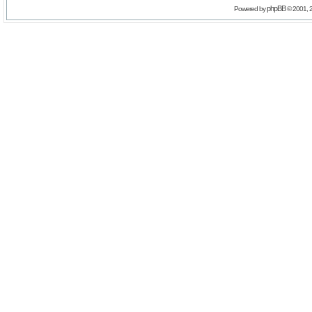
phpBB
Powered by
© 2001, 