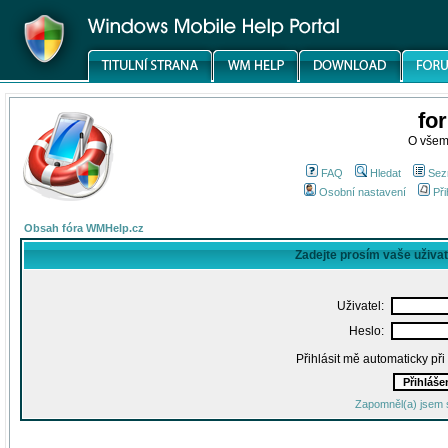
fo
O všem
FAQ
Hledat
Sez
Osobní nastavení
Při
Obsah fóra WMHelp.cz
Zadejte prosím vaše uživa
Uživatel:
Heslo:
Přihlásit mě automaticky př
Zapomněl(a) jsem 