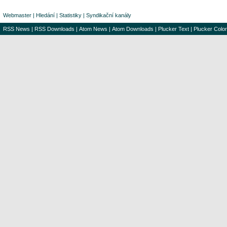
Webmaster
|
Hledání
|
Statistiky
|
Syndikační kanály
RSS News
|
RSS Downloads
|
Atom News
|
Atom Downloads
|
Plucker Text
|
Plucker Color