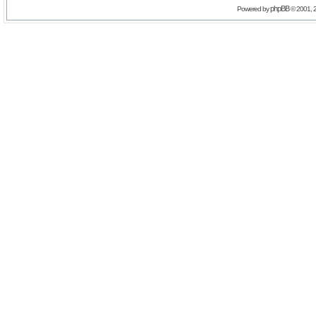
phpBB
Powered by
© 2001, 