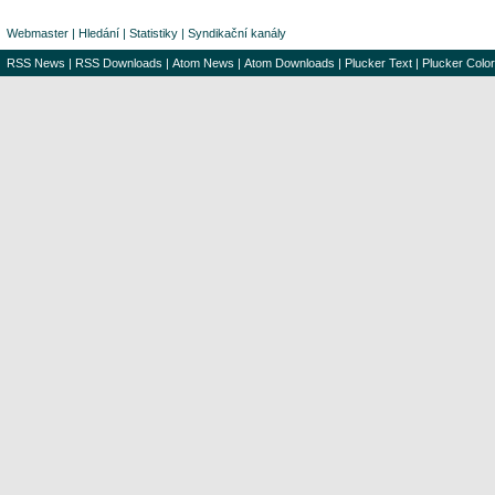
Webmaster
|
Hledání
|
Statistiky
|
Syndikační kanály
RSS News
|
RSS Downloads
|
Atom News
|
Atom Downloads
|
Plucker Text
|
Plucker Color