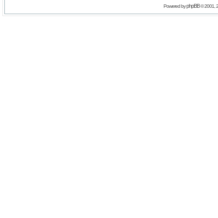
phpBB
Powered by
© 2001, 