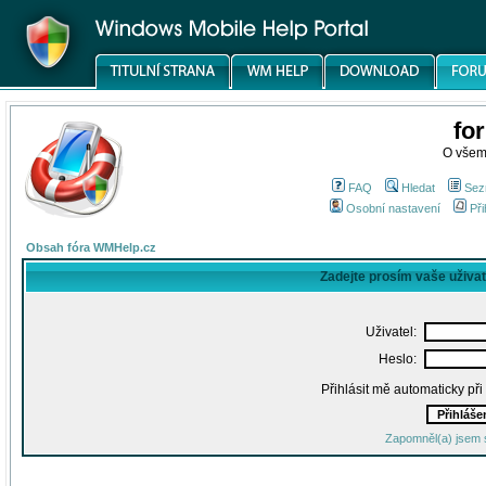
fo
O všem
FAQ
Hledat
Sez
Osobní nastavení
Při
Obsah fóra WMHelp.cz
Zadejte prosím vaše uživa
Uživatel:
Heslo:
Přihlásit mě automaticky př
Zapomněl(a) jsem 