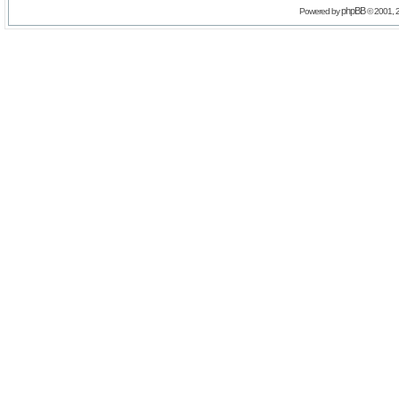
phpBB
Powered by
© 2001, 