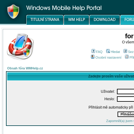
fo
O všem
FAQ
Hledat
Sez
Osobní nastavení
Při
Obsah fóra WMHelp.cz
Zadejte prosím vaše uživa
Uživatel:
Heslo:
Přihlásit mě automaticky př
Zapomněl(a) jsem 