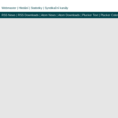
Webmaster
|
Hledání
|
Statistiky
|
Syndikační kanály
RSS News
|
RSS Downloads
|
Atom News
|
Atom Downloads
|
Plucker Text
|
Plucker Color