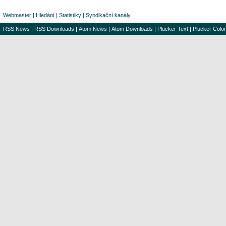
Webmaster
|
Hledání
|
Statistiky
|
Syndikační kanály
RSS News
|
RSS Downloads
|
Atom News
|
Atom Downloads
|
Plucker Text
|
Plucker Color