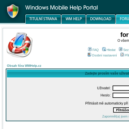
fo
O všem
FAQ
Hledat
Sez
Osobní nastavení
Při
Obsah fóra WMHelp.cz
Zadejte prosím vaše uživa
Uživatel:
Heslo:
Přihlásit mě automaticky př
Zapomněl(a) jsem 