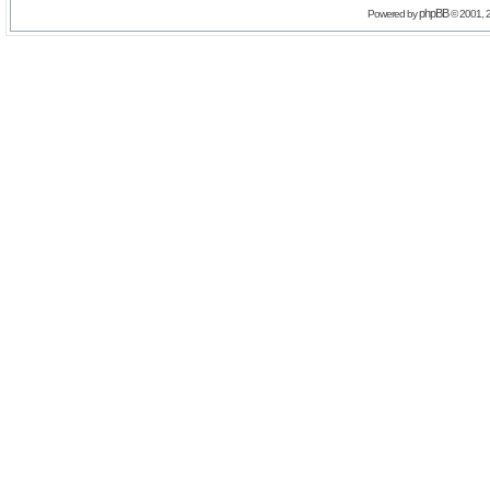
phpBB
Powered by
© 2001, 