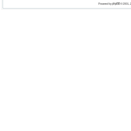
phpBB
Powered by
© 2001, 