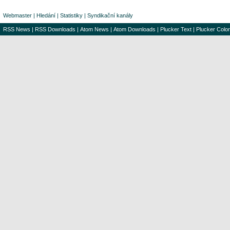
Webmaster
|
Hledání
|
Statistiky
|
Syndikační kanály
RSS News
|
RSS Downloads
|
Atom News
|
Atom Downloads
|
Plucker Text
|
Plucker Color