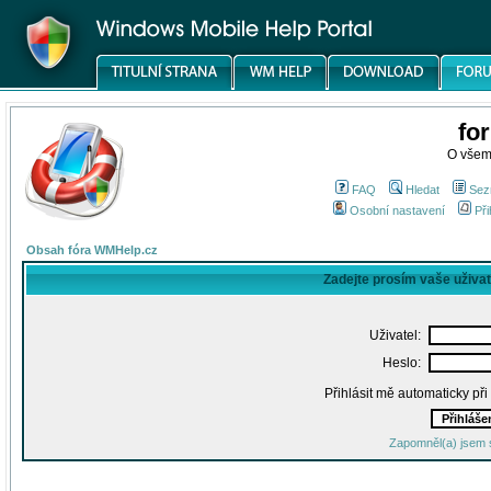
fo
O všem
FAQ
Hledat
Sez
Osobní nastavení
Při
Obsah fóra WMHelp.cz
Zadejte prosím vaše uživa
Uživatel:
Heslo:
Přihlásit mě automaticky př
Zapomněl(a) jsem 