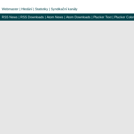
Webmaster
|
Hledání
|
Statistiky
|
Syndikační kanály
RSS News
|
RSS Downloads
|
Atom News
|
Atom Downloads
|
Plucker Text
|
Plucker Color