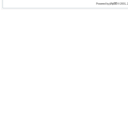
phpBB
Powered by
© 2001, 