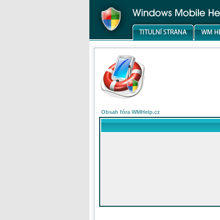
Obsah fóra WMHelp.cz