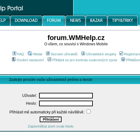
forum.WMHelp.cz
O všem, co souvisí s Windows Mobile
FAQ
Hledat
Seznam uživatelů
Uživatelské skupiny
Registrac
Osobní nastavení
Přihlásit se pro kontrolu soukromých zpráv
Přihlášen
Zadejte prosím vaše uživatelské jméno a heslo
Uživatel:
Heslo:
Přihlásit mě automaticky při každé návštěvě:
Zapomněl(a) jsem svoje heslo