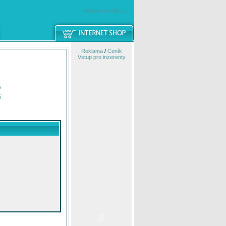
windowsmobile.cz
Reklama
/
Ceník
Vstup pro inzerenty
e
í