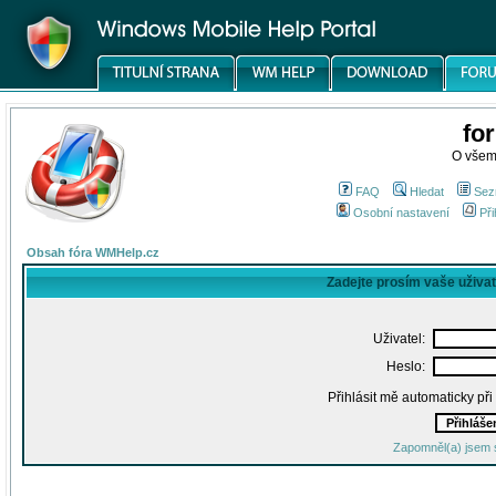
fo
O všem
FAQ
Hledat
Sez
Osobní nastavení
Při
Obsah fóra WMHelp.cz
Zadejte prosím vaše uživa
Uživatel:
Heslo:
Přihlásit mě automaticky př
Zapomněl(a) jsem 