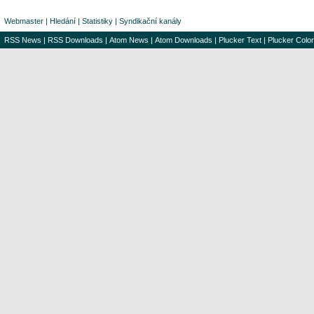
Webmaster
|
Hledání
|
Statistiky
|
Syndikační kanály
RSS News
|
RSS Downloads
|
Atom News
|
Atom Downloads
|
Plucker Text
|
Plucker Color