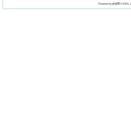
phpBB
Powered by
© 2001, 