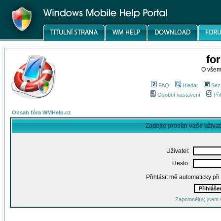
fo
O všem
FAQ
Hledat
Sez
Osobní nastavení
Při
Obsah fóra WMHelp.cz
Zadejte prosím vaše uživa
Uživatel:
Heslo:
Přihlásit mě automaticky př
Zapomněl(a) jsem 