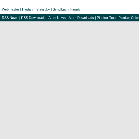
Webmaster
|
Hledání
|
Statistiky
|
Syndikační kanály
RSS News
|
RSS Downloads
|
Atom News
|
Atom Downloads
|
Plucker Text
|
Plucker Color