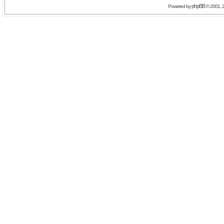
phpBB
Powered by
© 2001, 