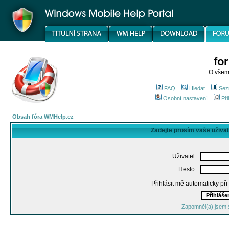
fo
O všem
FAQ
Hledat
Sez
Osobní nastavení
Při
Obsah fóra WMHelp.cz
Zadejte prosím vaše uživa
Uživatel:
Heslo:
Přihlásit mě automaticky př
Zapomněl(a) jsem 