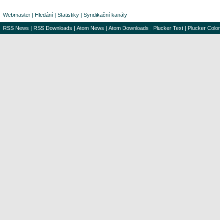
Webmaster
|
Hledání
|
Statistiky
|
Syndikační kanály
RSS News
|
RSS Downloads
|
Atom News
|
Atom Downloads
|
Plucker Text
|
Plucker Color