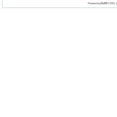
phpBB
Powered by
© 2001, 