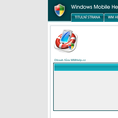
Obsah fóra WMHelp.cz