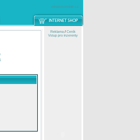
windowsmobile.cz
Reklama
/
Ceník
Vstup pro inzerenty
e
í