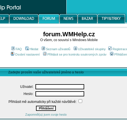
forum.WMHelp.cz
O všem, co souvisí s Windows Mobile
FAQ
Hledat
Seznam uživatelů
Uživatelské skupiny
Registrac
Osobní nastavení
Přihlásit se pro kontrolu soukromých zpráv
Přihlášen
Zadejte prosím vaše uživatelské jméno a heslo
Uživatel:
Heslo:
Přihlásit mě automaticky při každé návštěvě:
Zapomněl(a) jsem svoje heslo