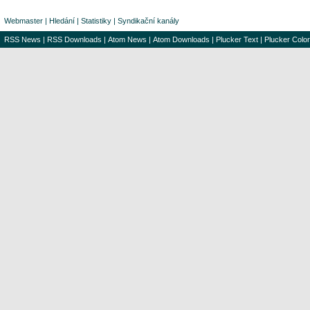
Webmaster
|
Hledání
|
Statistiky
|
Syndikační kanály
RSS News
|
RSS Downloads
|
Atom News
|
Atom Downloads
|
Plucker Text
|
Plucker Color