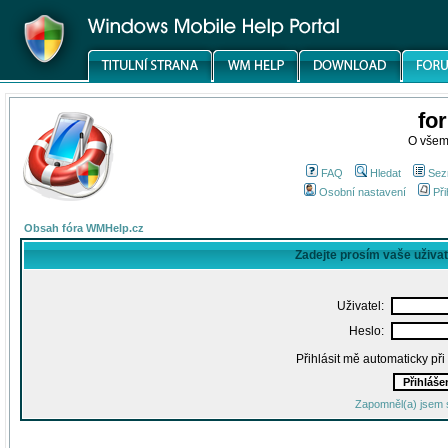
fo
O všem
FAQ
Hledat
Sez
Osobní nastavení
Při
Obsah fóra WMHelp.cz
Zadejte prosím vaše uživa
Uživatel:
Heslo:
Přihlásit mě automaticky př
Zapomněl(a) jsem 