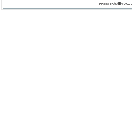
phpBB
Powered by
© 2001, 