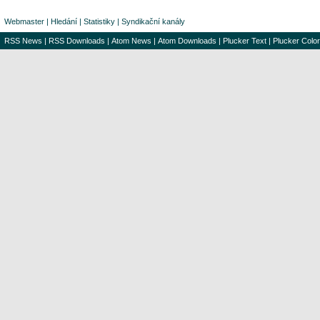
Webmaster
|
Hledání
|
Statistiky
|
Syndikační kanály
RSS News
|
RSS Downloads
|
Atom News
|
Atom Downloads
|
Plucker Text
|
Plucker Color