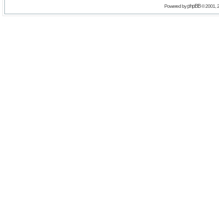
phpBB
Powered by
© 2001, 