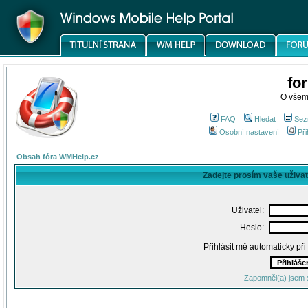
fo
O všem
FAQ
Hledat
Sez
Osobní nastavení
Při
Obsah fóra WMHelp.cz
Zadejte prosím vaše uživa
Uživatel:
Heslo:
Přihlásit mě automaticky př
Zapomněl(a) jsem 