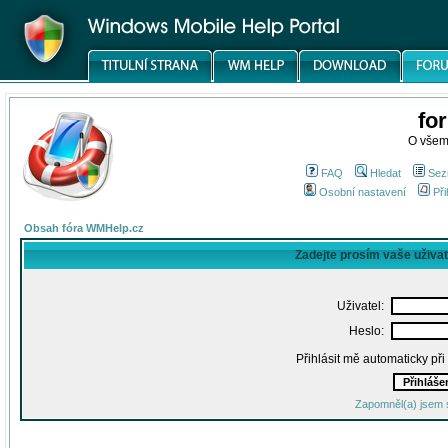
fo
O všem
FAQ
Hledat
Sez
Osobní nastavení
Při
Obsah fóra WMHelp.cz
Zadejte prosím vaše uživa
Uživatel:
Heslo:
Přihlásit mě automaticky př
Zapomněl(a) jsem 