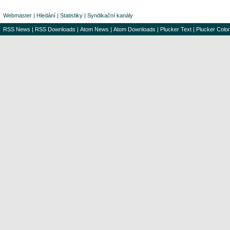
Webmaster
|
Hledání
|
Statistiky
|
Syndikační kanály
RSS News
|
RSS Downloads
|
Atom News
|
Atom Downloads
|
Plucker Text
|
Plucker Color