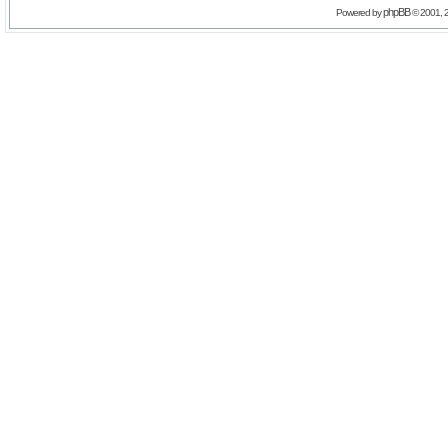
phpBB
Powered by
© 2001, 