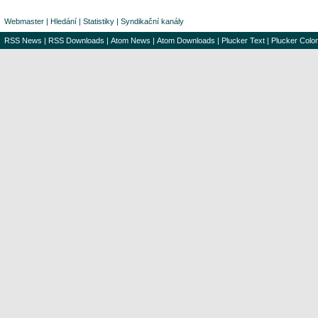
Webmaster
|
Hledání
|
Statistiky
|
Syndikační kanály
RSS News
|
RSS Downloads
|
Atom News
|
Atom Downloads
|
Plucker Text
|
Plucker Color