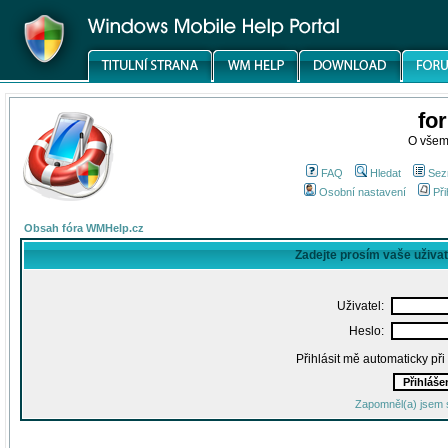
fo
O všem
FAQ
Hledat
Sez
Osobní nastavení
Při
Obsah fóra WMHelp.cz
Zadejte prosím vaše uživa
Uživatel:
Heslo:
Přihlásit mě automaticky př
Zapomněl(a) jsem 