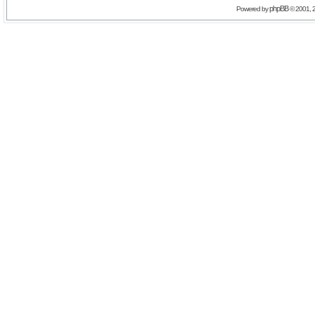
phpBB
Powered by
© 2001, 