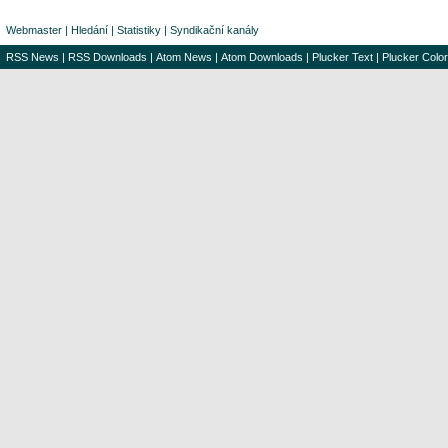
Webmaster
|
Hledání
|
Statistiky
|
Syndikační kanály
RSS News
|
RSS Downloads
|
Atom News
|
Atom Downloads
|
Plucker Text
|
Plucker Color