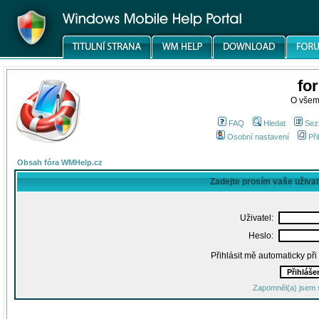
fo
O všem
FAQ
Hledat
Sez
Osobní nastavení
Při
Obsah fóra WMHelp.cz
Zadejte prosím vaše uživa
Uživatel:
Heslo:
Přihlásit mě automaticky př
Zapomněl(a) jsem 