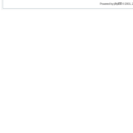
phpBB
Powered by
© 2001, 