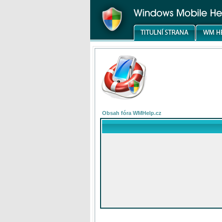
Obsah fóra WMHelp.cz