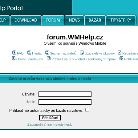
forum.WMHelp.cz
O všem, co souvisí s Windows Mobile
FAQ
Hledat
Seznam uživatelů
Uživatelské skupiny
Registrac
Osobní nastavení
Přihlásit se pro kontrolu soukromých zpráv
Přihlášen
Zadejte prosím vaše uživatelské jméno a heslo
Uživatel:
Heslo:
Přihlásit mě automaticky při každé návštěvě:
Zapomněl(a) jsem svoje heslo