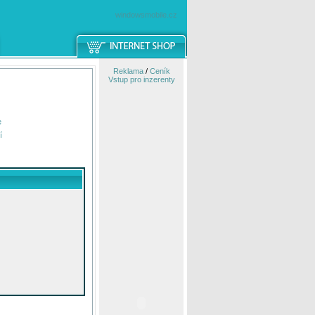
windowsmobile.cz
Reklama
/
Ceník
Vstup pro inzerenty
e
í