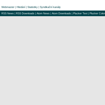
Webmaster
|
Hledání
|
Statistiky
|
Syndikační kanály
RSS News
|
RSS Downloads
|
Atom News
|
Atom Downloads
|
Plucker Text
|
Plucker Color