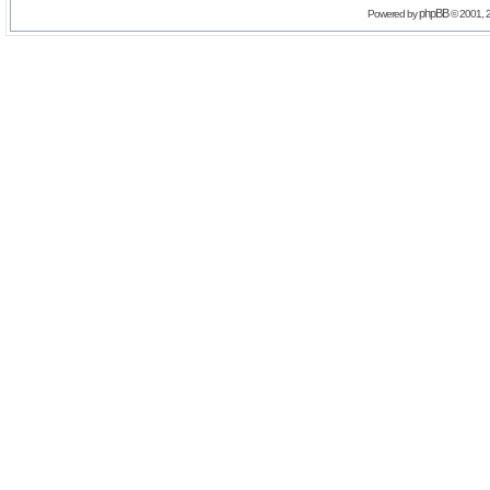
phpBB
Powered by
© 2001, 