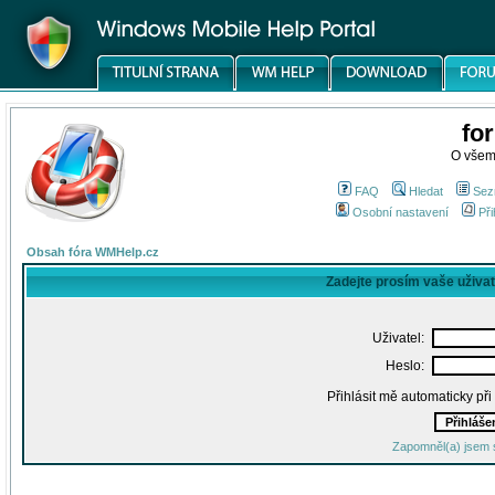
fo
O všem
FAQ
Hledat
Sez
Osobní nastavení
Při
Obsah fóra WMHelp.cz
Zadejte prosím vaše uživa
Uživatel:
Heslo:
Přihlásit mě automaticky př
Zapomněl(a) jsem 