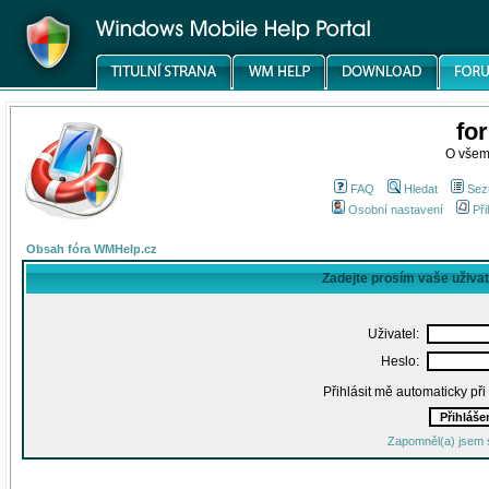
fo
O všem
FAQ
Hledat
Sez
Osobní nastavení
Při
Obsah fóra WMHelp.cz
Zadejte prosím vaše uživa
Uživatel:
Heslo:
Přihlásit mě automaticky př
Zapomněl(a) jsem 