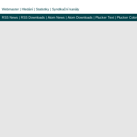
Webmaster
|
Hledání
|
Statistiky
|
Syndikační kanály
RSS News
|
RSS Downloads
|
Atom News
|
Atom Downloads
|
Plucker Text
|
Plucker Color