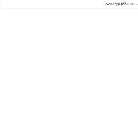
phpBB
Powered by
© 2001, 