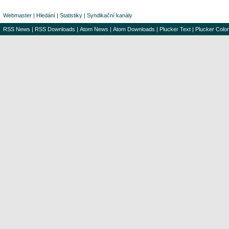
Webmaster
|
Hledání
|
Statistiky
|
Syndikační kanály
RSS News
|
RSS Downloads
|
Atom News
|
Atom Downloads
|
Plucker Text
|
Plucker Color