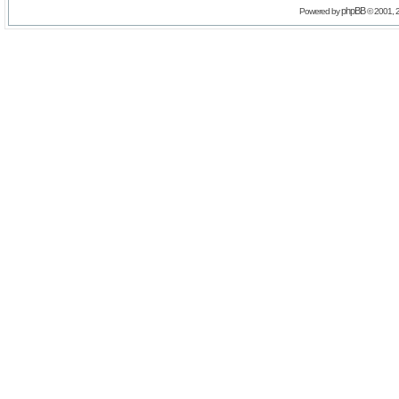
phpBB
Powered by
© 2001, 