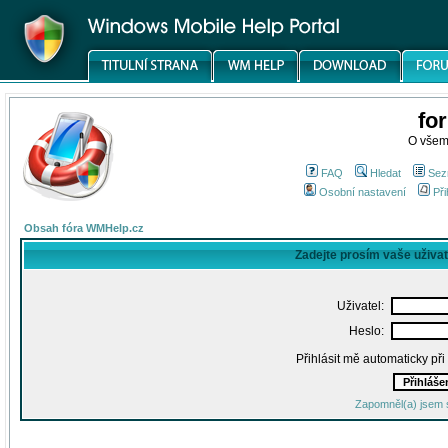
fo
O všem
FAQ
Hledat
Sez
Osobní nastavení
Při
Obsah fóra WMHelp.cz
Zadejte prosím vaše uživa
Uživatel:
Heslo:
Přihlásit mě automaticky př
Zapomněl(a) jsem 