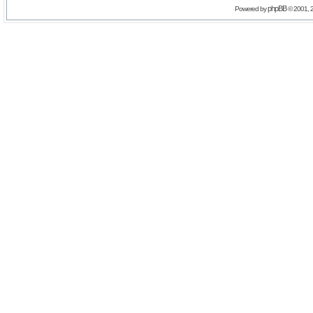
phpBB
Powered by
© 2001, 