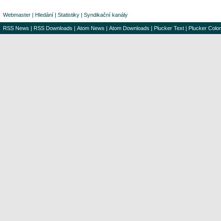
Webmaster
|
Hledání
|
Statistiky
|
Syndikační kanály
RSS News
|
RSS Downloads
|
Atom News
|
Atom Downloads
|
Plucker Text
|
Plucker Color