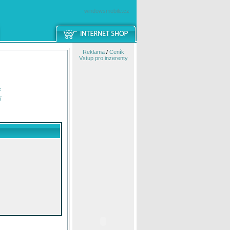
windowsmobile.cz
Reklama
/
Ceník
Vstup pro inzerenty
e
í