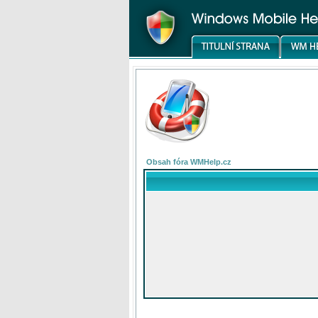
Obsah fóra WMHelp.cz