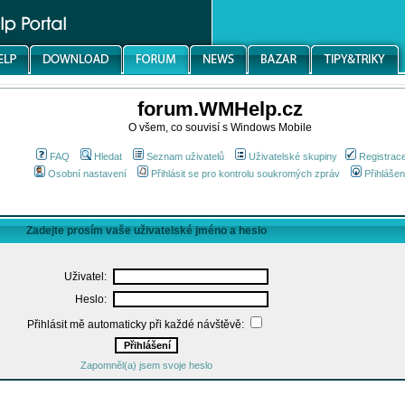
forum.WMHelp.cz
O všem, co souvisí s Windows Mobile
FAQ
Hledat
Seznam uživatelů
Uživatelské skupiny
Registrac
Osobní nastavení
Přihlásit se pro kontrolu soukromých zpráv
Přihlášen
Zadejte prosím vaše uživatelské jméno a heslo
Uživatel:
Heslo:
Přihlásit mě automaticky při každé návštěvě:
Zapomněl(a) jsem svoje heslo