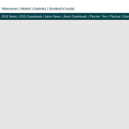
Webmaster
|
Hledání
|
Statistiky
|
Syndikační kanály
RSS News
|
RSS Downloads
|
Atom News
|
Atom Downloads
|
Plucker Text
|
Plucker Color