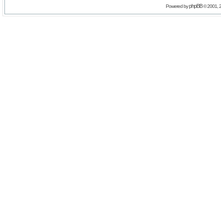
phpBB
Powered by
© 2001, 