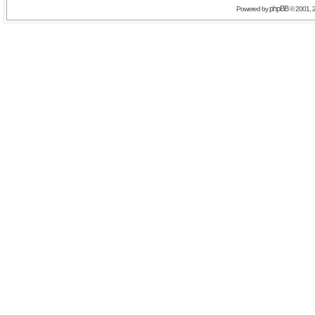
phpBB
Powered by
© 2001, 