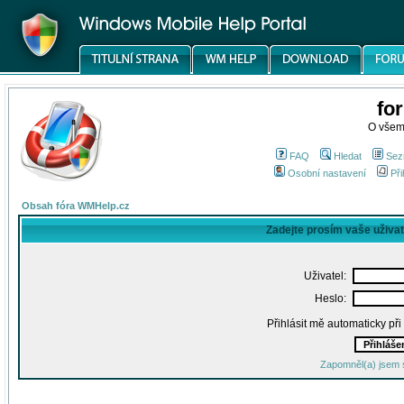
fo
O všem
FAQ
Hledat
Sez
Osobní nastavení
Při
Obsah fóra WMHelp.cz
Zadejte prosím vaše uživa
Uživatel:
Heslo:
Přihlásit mě automaticky př
Zapomněl(a) jsem 