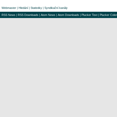
Webmaster
|
Hledání
|
Statistiky
|
Syndikační kanály
RSS News
|
RSS Downloads
|
Atom News
|
Atom Downloads
|
Plucker Text
|
Plucker Color