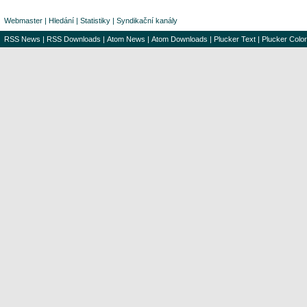
Webmaster
|
Hledání
|
Statistiky
|
Syndikační kanály
RSS News
|
RSS Downloads
|
Atom News
|
Atom Downloads
|
Plucker Text
|
Plucker Color