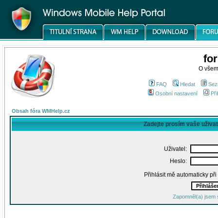
fo
O všem
FAQ
Hledat
Sez
Osobní nastavení
Při
Obsah fóra WMHelp.cz
Zadejte prosím vaše uživa
Uživatel:
Heslo:
Přihlásit mě automaticky př
Zapomněl(a) jsem 