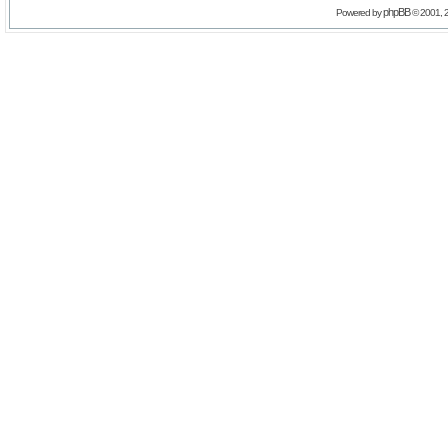
phpBB
Powered by
© 2001, 